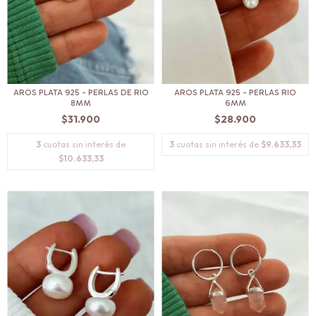
AROS PLATA 925 - PERLAS DE RIO
AROS PLATA 925 - PERLAS RIO
8MM
6MM
$31.900
$28.900
3
cuotas sin interés de
3
cuotas sin interés de
$9.633,33
$10.633,33