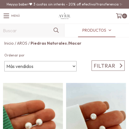
Heyyyy babe⚡️🖤 3 cuotas sin interés - 20% off efectivo/transferencia ✨
MENÚ
0
PRODUCTOS
Inicio
/
AROS
/
Piedras Naturales /Nacar
Ordenar por
FILTRAR