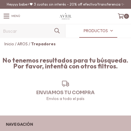
Heyyyy babe⚡️🖤 3 cuotas sin interés - 20% off efectivo/transferencia ✨
MENÚ
0
PRODUCTOS
Inicio
/
AROS
/
Trepadores
No tenemos resultados para tu búsqueda.
Por favor, intentá con otros filtros.
ENVIAMOS TU COMPRA
Envíos a todo el país
NAVEGACIÓN